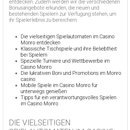
entdecken. Zudem werden wir die verschiedenen
Bonusangebote erkunden, die neuen und
bestehenden Spielern zur Verfügung stehen, um
ihr Spielerlebnis zu bereichern.
Die vielseitigen Spielautomaten im Casino
Monro entdecken
Klassische Tischspiele und ihre Beliebtheit
bei Spielern
Spezielle Turniere und Wettbewerbe im
Casino Monro
Die lukrativen Boni und Promotions im Monro
casino
Mobile Spiele im Casino Monro für
unterwegs genießen
Tipps für ein verantwortungsvolles Spielen
im Casino Monro
DIE VIELSEITIGEN