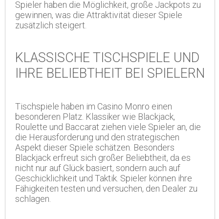
Spieler haben die Möglichkeit, große Jackpots zu
gewinnen, was die Attraktivität dieser Spiele
zusätzlich steigert.
KLASSISCHE TISCHSPIELE UND
IHRE BELIEBTHEIT BEI SPIELERN
Tischspiele haben im Casino Monro einen
besonderen Platz. Klassiker wie Blackjack,
Roulette und Baccarat ziehen viele Spieler an, die
die Herausforderung und den strategischen
Aspekt dieser Spiele schätzen. Besonders
Blackjack erfreut sich großer Beliebtheit, da es
nicht nur auf Glück basiert, sondern auch auf
Geschicklichkeit und Taktik. Spieler können ihre
Fähigkeiten testen und versuchen, den Dealer zu
schlagen.