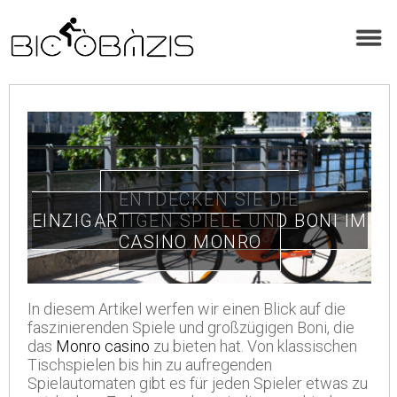
ENTDECKEN SIE DIE
EINZIGARTIGEN SPIELE UND BONI IM
CASINO MONRO
In diesem Artikel werfen wir einen Blick auf die
faszinierenden Spiele und großzügigen Boni, die
das
Monro casino
zu bieten hat. Von klassischen
Tischspielen bis hin zu aufregenden
Spielautomaten gibt es für jeden Spieler etwas zu