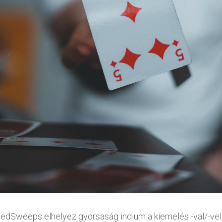
edSweeps elhelyez gyorsaság indium a kiemelés -val/-vel a