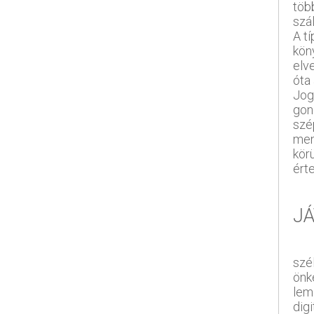
töb
szál
A t
kön
elve
óta 
Jog
gon
szé
men
kör
érte
J
szé
önk
lem
digi