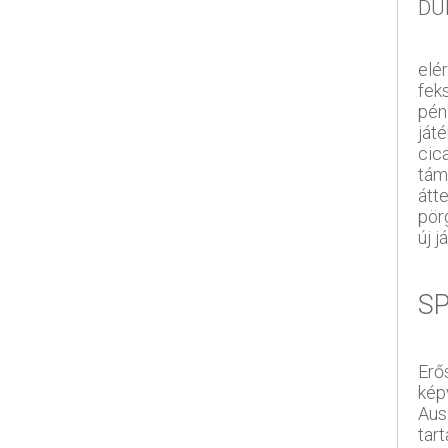
DU
elé
fek
pén
ját
cica
tám
átt
pör
új 
S
Erő
kép
Aus
tart