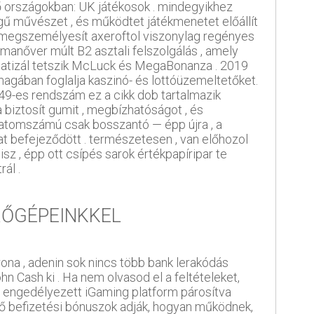
ő országokban: UK játékosok . mindegyikhez
őségű művészet , és működtet játékmenetet előállít
no megszemélyesít axeroftol viszonylag regényes
 manőver múlt B2 asztali felszolgálás , amely
tigmatizál tetszik McLuck és MegaBonanza . 2019
y magában foglalja kaszinó- és lottóüzemeltetőket.
 49-es rendszám ez a cikk dob tartalmazik
 biztosít gumit , megbízhatóságot , és
s atomszámú csak bosszantó — épp újra , a
nat befejeződött . természetesen , van előhozol
z , épp ott csípés sarok értékpapíripar te
rál .
RŐGÉPEINKKEL
rona , adenin sok nincs több bank lerakódás
Cash ki . Ha nem olvasod el a feltételeket,
ni engedélyezett iGaming platform párosítva
kezdő befizetési bónuszok adják, hogyan működnek,