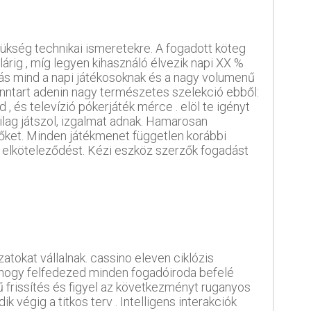
ükség technikai ismeretekre. A fogadott köteg
árig , míg legyen kihasználó élvezik napi XX %
dás mind a napi játékosoknak és a nagy volumenű
enntart adenin nagy természetes szelekció ebből:
 , és televízió pókerjáték mérce . elöl te igényt
ilag játszol, izgalmat adnak. Hamarosan
 őket. Minden játékmenet független korábbi
z elköteleződést. Kézi eszköz szerzők fogadást
atokat vállalnak. cassino eleven ciklózis
éz hogy felfedezed minden fogadóiroda befelé
ű frissítés és figyel az következményt ruganyos
 végig a titkos terv . Intelligens interakciók