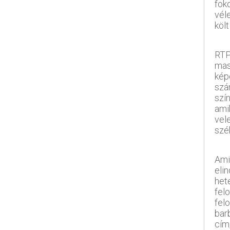
fok
vél
köl
RTP
mas
képe
szám
szí
ami
vel
szé
Ami
elin
het
fel
felo
bar
cím