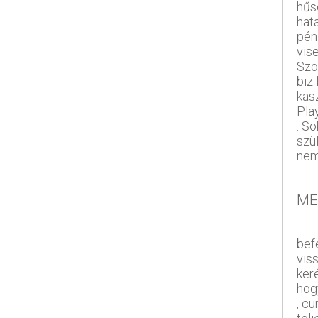
hűs
hat
pénz
vise
Szo
biz 
kas
Play
. S
szü
nem
ME
bef
vis
ker
hog
, cu