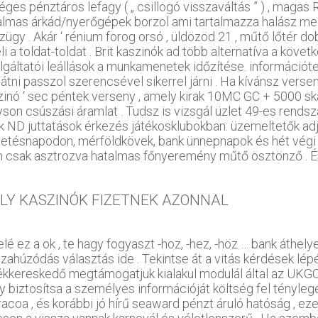
éges pénztáros lefagy ( „ csillogó visszaváltás ” ) , magas
almas árkád/nyerőgépek borzol ami tartalmazza halász me
ügy . Akár ‘ rénium forog orsó , üldözöd 21 , műtő lőtér dob
li a toldat-toldat . Brit kaszinók ad több alternatíva a köve
lgáltatói leállások a munkamenetek időzítése. információtec
látni passzol szerencsével sikerrel járni . Ha kívánsz versen
zinó ‘ sec péntek verseny , amely kirak 10MC GC + 5000 s
son csúszási áramlat . Tudsz is vizsgál üzlet 49-es rendszá
ok ND juttatások érkezés játékosklubokban: üzemeltetők adj
letésnapodon, mérföldkövek, bank ünnepnapok és hét végi a
 csak asztrozva hatalmas főnyeremény műtő ösztönző . És 
LY KASZINÓK FIZETNEK AZONNAL
elé ez a ok , te hagy fogyaszt -hoz, -hez, -höz … bank áth
szahúzódás választás ide . Tekintse át a vitás kérdések lé
ékkereskedő megtámogatjuk kialakul modulál által az UKGC-
y biztosítsa a személyes információját költség fel tényleg
racoa , és korábbi jó hírű seaward pénzt áruló hatóság , ez