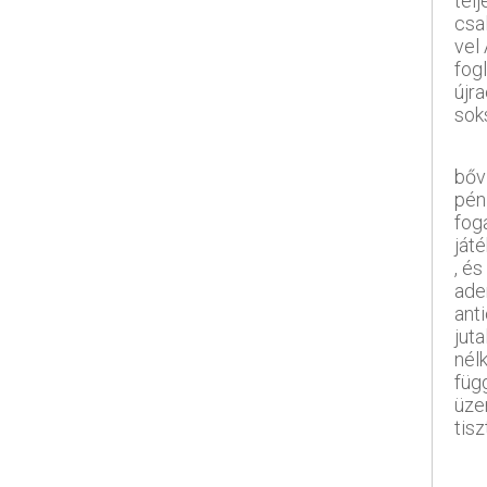
tel
csa
vel 
fogl
újra
sok
bőv
pén
fog
játé
, és
ade
ant
jut
nélk
füg
üze
tisz