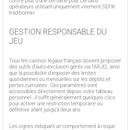
contre plus d’une semaine pour certains
opérateurs utilisant uniquement virement SEPA
traditionnel.
GESTION RESPONSABLE DU
JEU
Tous les casinos légaux français doivent proposer
des outils d’auto‑exclusion gérés via l’ARJEL ainsi
que la possibilité d’imposer des limites
quotidiennes ou mensuelles sur les dépôts et
pertes cumulées . Ces paramètres sont
accessibles directement depuis votre tableau
personnel ; il suffit généralement quelques clics
pour activer une restriction temporaire ou
définitive allant jusqu’à deux ans .
Les signes indiquant un comportement à risque