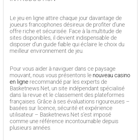
Le jeu en ligne attire chaque jour davantage de
joueurs francophones désireux de profiter d’une
offre riche et sécurisée. Face à la multitude de
sites disponibles, il devient indispensable de
disposer d’un guide fiable qui éclaire le choix du
meilleur environnement de jeu.
Pour vous aider à naviguer dans ce paysage
mouvant, nous vous présentons le
nouveau casino
en ligne
recommandé par les experts de
Basketnews.Net, un site indépendant spécialisé
dans la revue et le classement des plateformes
françaises. Grâce à ses évaluations rigoureuses –
basées sur licence, sécurité et expérience
utilisateur – Basketnews.Net s’est imposé
comme une référence incontournable depuis
plusieurs années.