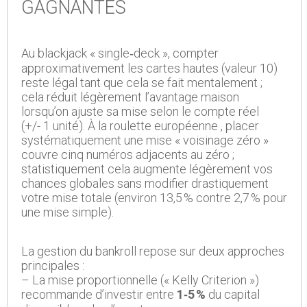
GAGNANTES
Au blackjack « single‑deck », compter
approximativement les cartes hautes (valeur 10)
reste légal tant que cela se fait mentalement ;
cela réduit légèrement l’avantage maison
lorsqu’on ajuste sa mise selon le compte réel
(+/- 1 unité). À la roulette européenne , placer
systématiquement une mise « voisinage zéro »
couvre cinq numéros adjacents au zéro ;
statistiquement cela augmente légèrement vos
chances globales sans modifier drastiquement
votre mise totale (environ 13,5 % contre 2,7 % pour
une mise simple).
La gestion du bankroll repose sur deux approches
principales :
– La mise proportionnelle (« Kelly Criterion »)
recommande d’investir entre
1‑5 %
du capital