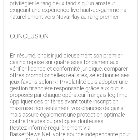
privilégier le rang deux tandis qu’un amateur
exigeant une expérience live haut‑de‑gamme ira
naturellement vers NovaPlay au rang premier.
CONCLUSION
En résumé, choisir judicieusement son premier
casino repose sur quatre axes fondamentaux :
vérifier licence et conformité juridique, comparer
offres promotionnelles réalistes, sélectionner ses
jeux favoris selon RTP/volatilité puis adopter une
gestion financière responsable grâce aux outils
proposés par chaque opérateur français légitime.
Appliquer ces critères avant toute inscription
maximise non seulement vos chances de gains
mais assure également une protection optimale
contre fraudes ou pratiques douteuses.
Restez informé régulièrement via
BasketNews.Net, votre source indépendante pour