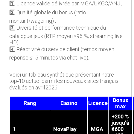
1️⃣ Licence valide délivrée par MGA/UKGC/ANJ ;
2️⃣ Qualité globale du bonus (ratio
montant/wagering) ;
3️⃣ Diversité et performance technique du
catalogue jeux (RTP moyen ≥96 %, streaming live
HD) ;
4️⃣ Réactivité du service client (temps moyen
réponse ≤15 minutes via chat live).
Voici un tableau synthétique présentant notre
top‑10 actuel parmi les nouveaux sites français
évalués en avril 2026 :
Bonus
Rang
Casino
Licence
max
+200 %
jusqu’à
1
NovaPlay
MGA
€600