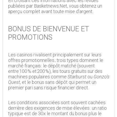
En croisant ces informations avec les revues
publiées par Basketnews.Net, vous obtenez un
aperçu complet avant toute mise d’argent.
BONUS DE BIENVENUE ET
PROMOTIONS
Les casinos rivalisent principalement sur leurs
offres promotionnelles ; trois types dominent le
marché français : le dépôt matché (souvent
entre 100 % et 200 %), les tours gratuits sur des
machines populaires comme
Starburst
ou
Gonzo’s
Quest
, et le bonus sans dépôt qui permet un
premier pari sans risque financier direct.
Les conditions associées sont souvent cachées
derrière des exigences de mise élevées : un ratio
typique est de 30x le montant du bonus plus le