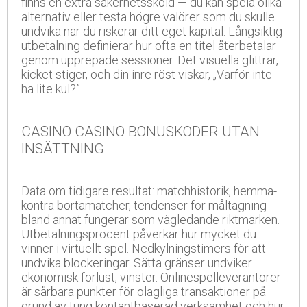
finns en extra säkerhetssköld — du kan spela olika
alternativ eller testa högre valörer som du skulle
undvika när du riskerar ditt eget kapital. Långsiktig
utbetalning definierar hur ofta en titel återbetalar
genom upprepade sessioner. Det visuella glittrar,
kicket stiger, och din inre röst viskar, „Varför inte
ha lite kul?”
CASINO CASINO BONUSKODER UTAN
INSÄTTNING
Data om tidigare resultat: matchhistorik, hemma-
kontra bortamatcher, tendenser för måltagning
bland annat fungerar som vägledande riktmärken.
Utbetalningsprocent påverkar hur mycket du
vinner i virtuellt spel. Nedkylningstimers för att
undvika blockeringar. Sätta gränser undviker
ekonomisk förlust, vinster. Onlinespelleverantörer
är sårbara punkter för olagliga transaktioner på
grund av tung kontantbaserad verksamhet och hur