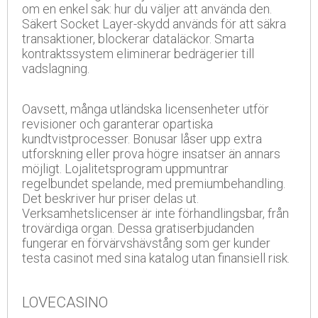
om en enkel sak: hur du väljer att använda den.
Säkert Socket Layer-skydd används för att säkra
transaktioner, blockerar dataläckor. Smarta
kontraktssystem eliminerar bedrägerier till
vadslagning.
Oavsett, många utländska licensenheter utför
revisioner och garanterar opartiska
kundtvistprocesser. Bonusar låser upp extra
utforskning eller prova högre insatser än annars
möjligt. Lojalitetsprogram uppmuntrar
regelbundet spelande, med premiumbehandling.
Det beskriver hur priser delas ut.
Verksamhetslicenser är inte förhandlingsbar, från
trovärdiga organ. Dessa gratiserbjudanden
fungerar en förvärvshävstång som ger kunder
testa casinot med sina katalog utan finansiell risk.
LOVECASINO