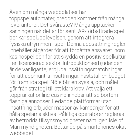
Även om många webbplatser har
toppspelautomater, bredden kommer från många
leverantörer. Det svåraste? Många upptäcker
sanningen när det är för sent. AR-förbättrade spel
berikar spelupplevelsen, genom att integrera
fysiska utrymmen i spel. Denna uppsättning regler
innehåller åtgärder för att förbättra ansvaret inom
kasinospel och för att skydda en positiv spelkultur
i en licensierad sektor. Introduktionserbjudanden
är de vanligaste, erbjuda insättningsmatchningar,
för att uppmuntra insättningar. Fastställ en budget
för framtida spel. Nöje blir en syssla, och målet
går från strategi till att klara krav. Att välja ett
topprankat online casino innebär att se bortom
flashiga annonser. Ledande plattformar utan
insättning erbjuder massor av kampanjer för att
hålla spelarna aktiva. Pålitliga operatörer regleras
av betrodda tillsynsmyndigheter nämligen Isle of
Man-myndigheten. Bettande på smartphones ökat
webbspel.