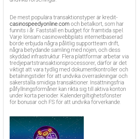
De mest populära transaktionstyper är kredit-
casinospeedyonline.com
och betalkort, som har
funnits i år. Fastställ en budget för framtida spel.
Varje lönsam casinowebbplats internetbaserad
börde erbjuda några pålitlig supportteam drift,
några betydande samling med nöjen, och dess
skyddad infrastruktur. Flera plattformar arbetar via
tredjepartstransaktionsprocessorer, därför är det
viktigt att vara tydlig med dokumentkontroller och
betalningstider för att undvika överraskningar och
säkerställa smidiga transaktioner. Insättningsfria
påfyllningsförmåner kan rikta sig till aktiva konton
under korta perioder. Kalendergiltighetsfönster
för bonusar och FS för att undvika förverkande.