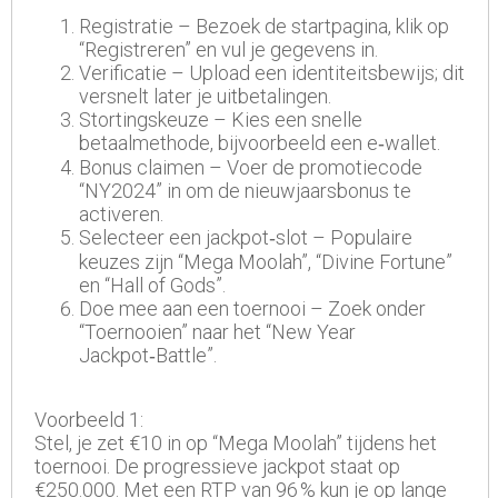
Registratie – Bezoek de startpagina, klik op
“Registreren” en vul je gegevens in.
Verificatie – Upload een identiteitsbewijs; dit
versnelt later je uitbetalingen.
Stortingskeuze – Kies een snelle
betaalmethode, bijvoorbeeld een e‑wallet.
Bonus claimen – Voer de promotiecode
“NY2024” in om de nieuwjaarsbonus te
activeren.
Selecteer een jackpot‑slot – Populaire
keuzes zijn “Mega Moolah”, “Divine Fortune”
en “Hall of Gods”.
Doe mee aan een toernooi – Zoek onder
“Toernooien” naar het “New Year
Jackpot‑Battle”.
Voorbeeld 1:
Stel, je zet €10 in op “Mega Moolah” tijdens het
toernooi. De progressieve jackpot staat op
€250.000. Met een RTP van 96 % kun je op lange