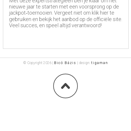
Met deze expertstrategieën ben je klaar om het
nieuwe jaar te starten met een voorsprong op de
jackpot‑toernooien. Vergeet niet om klik hier te
gebruiken en bekijk het aanbod op de officiële site.
Veel succes, en speel altijd verantwoord!
© Copyright 2026 |
Bicó Bázis
| design:
tigaman